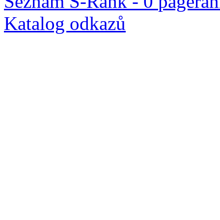
Seznam S-Rank - 0
pageran
Katalog odkazů