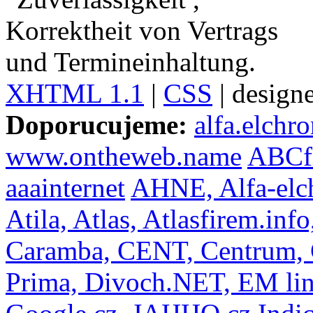
XHTML 1.1
|
CSS
| design
Doporucujeme:
alfa.elchro
www.ontheweb.name
ABCfi
aaainternet
AHNE,
Alfa-el
Atila,
Atlas,
Atlasfirem.info
Caramba,
CENT,
Centrum,
Prima,
Divoch.NET,
EM li