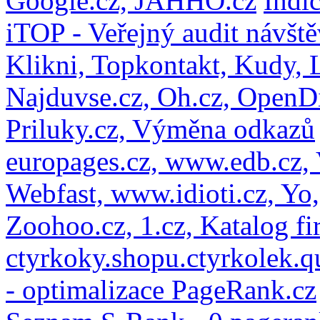
Google.cz,
JAHHO.cz
Indi
iTOP - Veřejný audit návště
Klikni,
Topkontakt,
Kudy,
Najduvse.cz,
Oh.cz,
OpenD
Priluky.cz,
Výměna odkazů
europages.cz,
www.edb.cz,
Webfast,
www.idioti.cz,
Yo
Zoohoo.cz,
1.cz,
Katalog fi
ctyrkoky.shopu.ctyrkolek.q
- optimalizace PageRank.cz